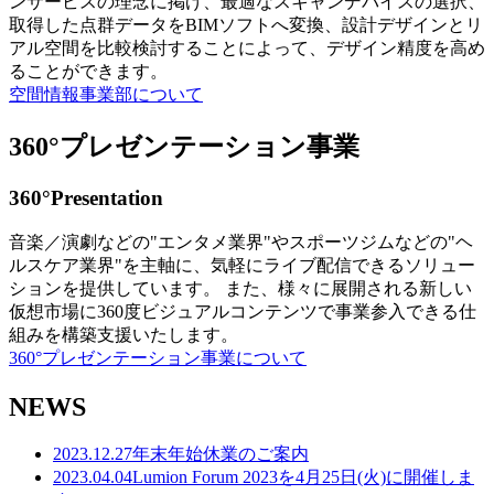
ンサービスの理念に掲げ、最適なスキャンデバイスの選択、
取得した点群データをBIMソフトへ変換、設計デザインとリ
アル空間を比較検討することによって、デザイン精度を高め
ることができます。
空間情報事業部について
360°プレゼンテーション事業
360°Presentation
音楽／演劇などの"エンタメ業界"やスポーツジムなどの"ヘ
ルスケア業界"を主軸に、気軽にライブ配信できるソリュー
ションを提供しています。 また、様々に展開される新しい
仮想市場に360度ビジュアルコンテンツで事業参入できる仕
組みを構築支援いたします。
360°プレゼンテーション事業について
NEWS
2023.12.27
年末年始休業のご案内
2023.04.04
Lumion Forum 2023を4月25日(火)に開催しま