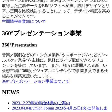
ンサービスの理念に掲げ、最適なスキャンデバイスの選択、
取得した点群データをBIMソフトへ変換、設計デザインとリ
アル空間を比較検討することによって、デザイン精度を高め
ることができます。
空間情報事業部について
360°プレゼンテーション事業
360°Presentation
音楽／演劇などの"エンタメ業界"やスポーツジムなどの"ヘ
ルスケア業界"を主軸に、気軽にライブ配信できるソリュー
ションを提供しています。 また、様々に展開される新しい
仮想市場に360度ビジュアルコンテンツで事業参入できる仕
組みを構築支援いたします。
360°プレゼンテーション事業について
NEWS
2023.12.27
年末年始休業のご案内
2023.04.04
Lumion Forum 2023を4月25日(火)に開催しま