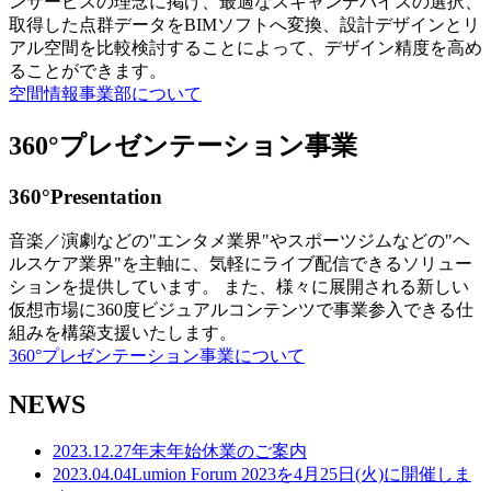
ンサービスの理念に掲げ、最適なスキャンデバイスの選択、
取得した点群データをBIMソフトへ変換、設計デザインとリ
アル空間を比較検討することによって、デザイン精度を高め
ることができます。
空間情報事業部について
360°プレゼンテーション事業
360°Presentation
音楽／演劇などの"エンタメ業界"やスポーツジムなどの"ヘ
ルスケア業界"を主軸に、気軽にライブ配信できるソリュー
ションを提供しています。 また、様々に展開される新しい
仮想市場に360度ビジュアルコンテンツで事業参入できる仕
組みを構築支援いたします。
360°プレゼンテーション事業について
NEWS
2023.12.27
年末年始休業のご案内
2023.04.04
Lumion Forum 2023を4月25日(火)に開催しま