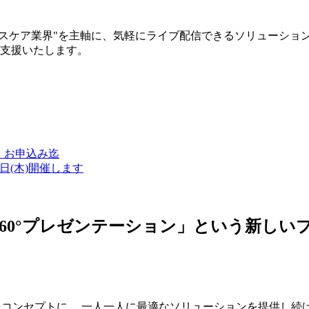
ルスケア業界"を主軸に、気軽にライブ配信できるソリューショ
築支援いたします。
金）お申込み迄
7日(木)開催します
ン・360°プレゼンテーション」という新
つをコンセプトに、 一人一人に最適なソリューションを提供し続