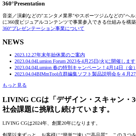
360°Presentation
音楽／演劇などの"エンタメ業界"やスポーツジムなどの"ヘ
に360度ビジュアルコンテンツで事業参入できる仕組みを構
360°プレゼンテーション事業について
NEWS
2023.12.27
年末年始休業のご案内
2023.04.04
Lumion Forum 2023を4月25日(火)に開催します
2023.04.04
Lumion 春の特別キャンペーン！4月14日（
2023.04.04
BIMmTool点群編集ソフト製品説明会を４月2
もっと見る
LIVING CGは「デザイン・スキャ
社会課題に挑戦し続けています。
LIVING CGは2024年、創業20年になります。
創業以来ずっと、お客様に“簡単”“速い”“高品質” この３