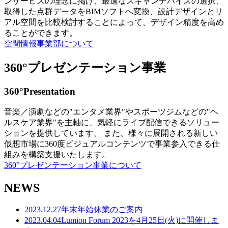
ンサービスの理念に掲げ、最適なスキャンデバイスの選択、
取得した点群データをBIMソフトへ変換、設計デザインとリ
アル空間を比較検討することによって、デザイン精度を高め
ることができます。
空間情報事業部について
360°プレゼンテーション事業
360°Presentation
音楽／演劇などの"エンタメ業界"やスポーツジムなどの"ヘ
ルスケア業界"を主軸に、気軽にライブ配信できるソリュー
ションを提供しています。 また、様々に展開される新しい
仮想市場に360度ビジュアルコンテンツで事業参入できる仕
組みを構築支援いたします。
360°プレゼンテーション事業について
NEWS
2023.12.27
年末年始休業のご案内
2023.04.04
Lumion Forum 2023を4月25日(火)に開催しま