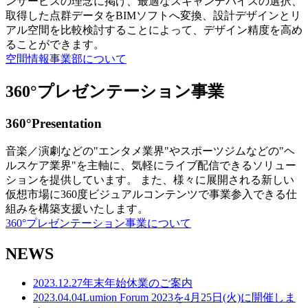
ンサービスの理念に掲げ、最適なスキャンデバイスの選択、
取得した点群データをBIMソフトへ変換、設計デザインとリ
アル空間を比較検討することによって、デザイン精度を高め
ることができます。
空間情報事業部について
360°プレゼンテーション事業
360°Presentation
音楽／演劇などの"エンタメ業界"やスポーツジムなどの"ヘ
ルスケア業界"を主軸に、気軽にライブ配信できるソリュー
ションを提供しています。 また、様々に展開される新しい
仮想市場に360度ビジュアルコンテンツで事業参入できる仕
組みを構築支援いたします。
360°プレゼンテーション事業について
NEWS
2023.12.27
年末年始休業のご案内
2023.04.04
Lumion Forum 2023を4月25日(火)に開催しま