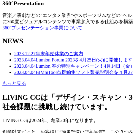
360°Presentation
音楽／演劇などの"エンタメ業界"やスポーツジムなどの"ヘ
に360度ビジュアルコンテンツで事業参入できる仕組みを構
360°プレゼンテーション事業について
NEWS
2023.12.27
年末年始休業のご案内
2023.04.04
Lumion Forum 2023を4月25日(火)に開催します
2023.04.04
Lumion 春の特別キャンペーン！4月14日（
2023.04.04
BIMmTool点群編集ソフト製品説明会を４月2
もっと見る
LIVING CGは「デザイン・スキャ
社会課題に挑戦し続けています。
LIVING CGは2024年、創業20年になります。
創業以来ずっと、お客様に“簡単”“速い”“高品質” この３