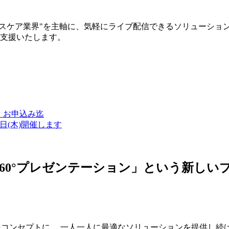
ルスケア業界"を主軸に、気軽にライブ配信できるソリューショ
築支援いたします。
金）お申込み迄
7日(木)開催します
ン・360°プレゼンテーション」という新
つをコンセプトに、 一人一人に最適なソリューションを提供し続