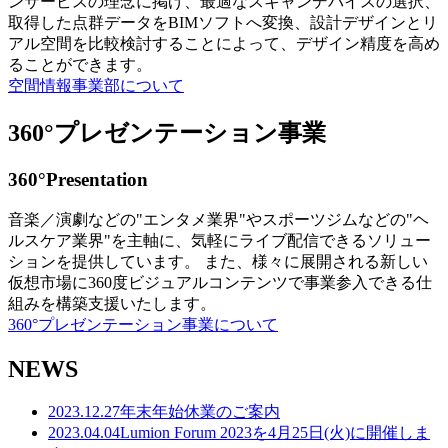
ンサービスの理念に掲げ、最適なスキャンデバイスの選択、
取得した点群データをBIMソフトへ変換、設計デザインとリ
アル空間を比較検討することによって、デザイン精度を高め
ることができます。
空間情報事業部について
360°プレゼンテーション事業
360°Presentation
音楽／演劇などの"エンタメ業界"やスポーツジムなどの"ヘ
ルスケア業界"を主軸に、気軽にライブ配信できるソリュー
ションを提供しています。 また、様々に展開される新しい
仮想市場に360度ビジュアルコンテンツで事業参入できる仕
組みを構築支援いたします。
360°プレゼンテーション事業について
NEWS
2023.12.27
年末年始休業のご案内
2023.04.04
Lumion Forum 2023を4月25日(火)に開催しま