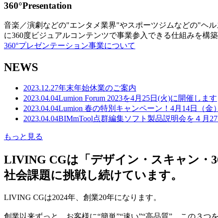
360°Presentation
音楽／演劇などの"エンタメ業界"やスポーツジムなどの"ヘ
に360度ビジュアルコンテンツで事業参入できる仕組みを構
360°プレゼンテーション事業について
NEWS
2023.12.27
年末年始休業のご案内
2023.04.04
Lumion Forum 2023を4月25日(火)に開催します
2023.04.04
Lumion 春の特別キャンペーン！4月14日（
2023.04.04
BIMmTool点群編集ソフト製品説明会を４月2
もっと見る
LIVING CGは「デザイン・スキャ
社会課題に挑戦し続けています。
LIVING CGは2024年、創業20年になります。
創業以来ずっと、お客様に“簡単”“速い”“高品質” この３