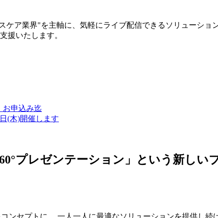
ルスケア業界"を主軸に、気軽にライブ配信できるソリューショ
築支援いたします。
金）お申込み迄
7日(木)開催します
ン・360°プレゼンテーション」という新
つをコンセプトに、 一人一人に最適なソリューションを提供し続