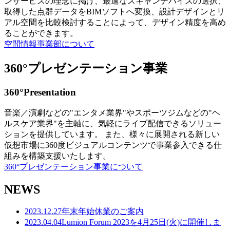
ンサービスの理念に掲げ、最適なスキャンデバイスの選択、
取得した点群データをBIMソフトへ変換、設計デザインとリ
アル空間を比較検討することによって、デザイン精度を高め
ることができます。
空間情報事業部について
360°プレゼンテーション事業
360°Presentation
音楽／演劇などの"エンタメ業界"やスポーツジムなどの"ヘ
ルスケア業界"を主軸に、気軽にライブ配信できるソリュー
ションを提供しています。 また、様々に展開される新しい
仮想市場に360度ビジュアルコンテンツで事業参入できる仕
組みを構築支援いたします。
360°プレゼンテーション事業について
NEWS
2023.12.27
年末年始休業のご案内
2023.04.04
Lumion Forum 2023を4月25日(火)に開催しま