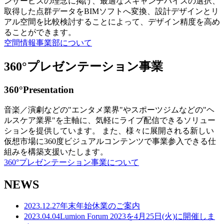
ンサービスの理念に掲げ、最適なスキャンデバイスの選択、
取得した点群データをBIMソフトへ変換、設計デザインとリ
アル空間を比較検討することによって、デザイン精度を高め
ることができます。
空間情報事業部について
360°プレゼンテーション事業
360°Presentation
音楽／演劇などの"エンタメ業界"やスポーツジムなどの"ヘ
ルスケア業界"を主軸に、気軽にライブ配信できるソリュー
ションを提供しています。 また、様々に展開される新しい
仮想市場に360度ビジュアルコンテンツで事業参入できる仕
組みを構築支援いたします。
360°プレゼンテーション事業について
NEWS
2023.12.27
年末年始休業のご案内
2023.04.04
Lumion Forum 2023を4月25日(火)に開催しま