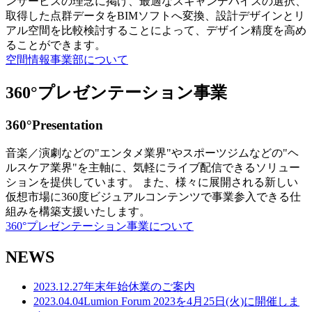
ンサービスの理念に掲げ、最適なスキャンデバイスの選択、
取得した点群データをBIMソフトへ変換、設計デザインとリ
アル空間を比較検討することによって、デザイン精度を高め
ることができます。
空間情報事業部について
360°プレゼンテーション事業
360°Presentation
音楽／演劇などの"エンタメ業界"やスポーツジムなどの"ヘ
ルスケア業界"を主軸に、気軽にライブ配信できるソリュー
ションを提供しています。 また、様々に展開される新しい
仮想市場に360度ビジュアルコンテンツで事業参入できる仕
組みを構築支援いたします。
360°プレゼンテーション事業について
NEWS
2023.12.27
年末年始休業のご案内
2023.04.04
Lumion Forum 2023を4月25日(火)に開催しま