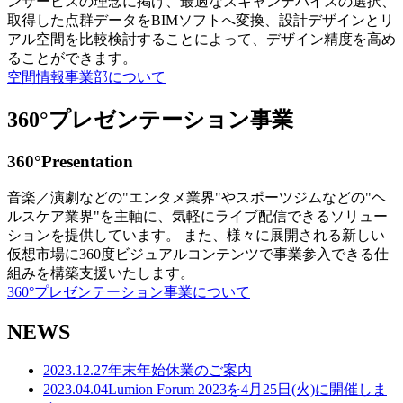
ンサービスの理念に掲げ、最適なスキャンデバイスの選択、
取得した点群データをBIMソフトへ変換、設計デザインとリ
アル空間を比較検討することによって、デザイン精度を高め
ることができます。
空間情報事業部について
360°プレゼンテーション事業
360°Presentation
音楽／演劇などの"エンタメ業界"やスポーツジムなどの"ヘ
ルスケア業界"を主軸に、気軽にライブ配信できるソリュー
ションを提供しています。 また、様々に展開される新しい
仮想市場に360度ビジュアルコンテンツで事業参入できる仕
組みを構築支援いたします。
360°プレゼンテーション事業について
NEWS
2023.12.27
年末年始休業のご案内
2023.04.04
Lumion Forum 2023を4月25日(火)に開催しま