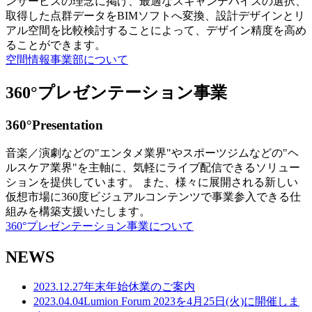
ンサービスの理念に掲げ、最適なスキャンデバイスの選択、
取得した点群データをBIMソフトへ変換、設計デザインとリ
アル空間を比較検討することによって、デザイン精度を高め
ることができます。
空間情報事業部について
360°プレゼンテーション事業
360°Presentation
音楽／演劇などの"エンタメ業界"やスポーツジムなどの"ヘ
ルスケア業界"を主軸に、気軽にライブ配信できるソリュー
ションを提供しています。 また、様々に展開される新しい
仮想市場に360度ビジュアルコンテンツで事業参入できる仕
組みを構築支援いたします。
360°プレゼンテーション事業について
NEWS
2023.12.27
年末年始休業のご案内
2023.04.04
Lumion Forum 2023を4月25日(火)に開催しま