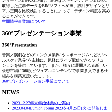
ンサービスの理念に掲げ、最適なスキャンデバイスの選択、
取得した点群データをBIMソフトへ変換、設計デザインとリ
アル空間を比較検討することによって、デザイン精度を高め
ることができます。
空間情報事業部について
360°プレゼンテーション事業
360°Presentation
音楽／演劇などの"エンタメ業界"やスポーツジムなどの"ヘ
ルスケア業界"を主軸に、気軽にライブ配信できるソリュー
ションを提供しています。 また、様々に展開される新しい
仮想市場に360度ビジュアルコンテンツで事業参入できる仕
組みを構築支援いたします。
360°プレゼンテーション事業について
NEWS
2023.12.27
年末年始休業のご案内
2023.04.04
Lumion Forum 2023を4月25日(火)に開催しま