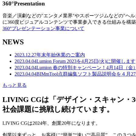
360°Presentation
音楽／演劇などの"エンタメ業界"やスポーツジムなどの"ヘ
に360度ビジュアルコンテンツで事業参入できる仕組みを構
360°プレゼンテーション事業について
NEWS
2023.12.27
年末年始休業のご案内
2023.04.04
Lumion Forum 2023を4月25日(火)に開催します
2023.04.04
Lumion 春の特別キャンペーン！4月14日（
2023.04.04
BIMmTool点群編集ソフト製品説明会を４月2
もっと見る
LIVING CGは「デザイン・スキャ
社会課題に挑戦し続けています。
LIVING CGは2024年、創業20年になります。
創業以来ずっと、お客様に“簡単”“速い”“高品質” この３