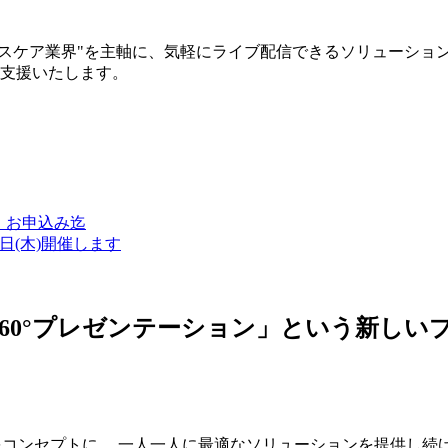
ルスケア業界"を主軸に、気軽にライブ配信できるソリューショ
築支援いたします。
金）お申込み迄
7日(木)開催します
ン・360°プレゼンテーション」という新
つをコンセプトに、 一人一人に最適なソリューションを提供し続