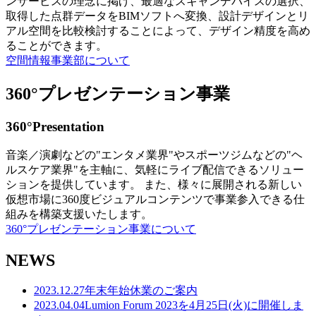
ンサービスの理念に掲げ、最適なスキャンデバイスの選択、
取得した点群データをBIMソフトへ変換、設計デザインとリ
アル空間を比較検討することによって、デザイン精度を高め
ることができます。
空間情報事業部について
360°プレゼンテーション事業
360°Presentation
音楽／演劇などの"エンタメ業界"やスポーツジムなどの"ヘ
ルスケア業界"を主軸に、気軽にライブ配信できるソリュー
ションを提供しています。 また、様々に展開される新しい
仮想市場に360度ビジュアルコンテンツで事業参入できる仕
組みを構築支援いたします。
360°プレゼンテーション事業について
NEWS
2023.12.27
年末年始休業のご案内
2023.04.04
Lumion Forum 2023を4月25日(火)に開催しま