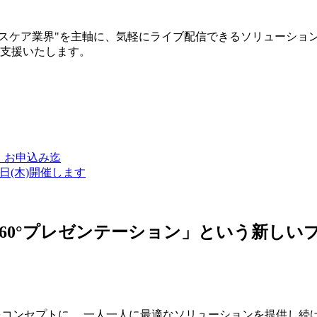
ルスケア業界"を主軸に、気軽にライブ配信できるソリューショ
築支援いたします。
金）お申込み迄
7日(木)開催します
ン・360°プレゼンテーション」という新
つをコンセプトに、 一人一人に最適なソリューションを提供し続