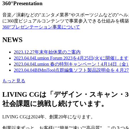
360°Presentation
音楽／演劇などの"エンタメ業界"やスポーツジムなどの"ヘ
に360度ビジュアルコンテンツで事業参入できる仕組みを構
360°プレゼンテーション事業について
NEWS
2023.12.27
年末年始休業のご案内
2023.04.04
Lumion Forum 2023を4月25日(火)に開催します
2023.04.04
Lumion 春の特別キャンペーン！4月14日（
2023.04.04
BIMmTool点群編集ソフト製品説明会を４月2
もっと見る
LIVING CGは「デザイン・スキャ
社会課題に挑戦し続けています。
LIVING CGは2024年、創業20年になります。
創業以来ずっと、お客様に“簡単”“速い”“高品質” この３