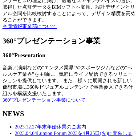
ンサービスの理念に掲げ、最適なスキャンデバイスの選択、
取得した点群データをBIMソフトへ変換、設計デザインとリ
アル空間を比較検討することによって、デザイン精度を高め
ることができます。
空間情報事業部について
360°プレゼンテーション事業
360°Presentation
音楽／演劇などの"エンタメ業界"やスポーツジムなどの"ヘ
ルスケア業界"を主軸に、気軽にライブ配信できるソリュー
ションを提供しています。 また、様々に展開される新しい
仮想市場に360度ビジュアルコンテンツで事業参入できる仕
組みを構築支援いたします。
360°プレゼンテーション事業について
NEWS
2023.12.27
年末年始休業のご案内
2023.04.04
Lumion Forum 2023を4月25日(火)に開催しま