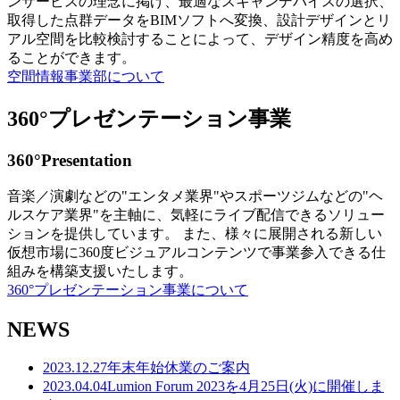
ンサービスの理念に掲げ、最適なスキャンデバイスの選択、
取得した点群データをBIMソフトへ変換、設計デザインとリ
アル空間を比較検討することによって、デザイン精度を高め
ることができます。
空間情報事業部について
360°プレゼンテーション事業
360°Presentation
音楽／演劇などの"エンタメ業界"やスポーツジムなどの"ヘ
ルスケア業界"を主軸に、気軽にライブ配信できるソリュー
ションを提供しています。 また、様々に展開される新しい
仮想市場に360度ビジュアルコンテンツで事業参入できる仕
組みを構築支援いたします。
360°プレゼンテーション事業について
NEWS
2023.12.27
年末年始休業のご案内
2023.04.04
Lumion Forum 2023を4月25日(火)に開催しま