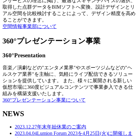
ンサービスの理念に掲げ、最適なスキャンデバイスの選択、
取得した点群データをBIMソフトへ変換、設計デザインとリ
アル空間を比較検討することによって、デザイン精度を高め
ることができます。
空間情報事業部について
360°プレゼンテーション事業
360°Presentation
音楽／演劇などの"エンタメ業界"やスポーツジムなどの"ヘ
ルスケア業界"を主軸に、気軽にライブ配信できるソリュー
ションを提供しています。 また、様々に展開される新しい
仮想市場に360度ビジュアルコンテンツで事業参入できる仕
組みを構築支援いたします。
360°プレゼンテーション事業について
NEWS
2023.12.27
年末年始休業のご案内
2023.04.04
Lumion Forum 2023を4月25日(火)に開催しま