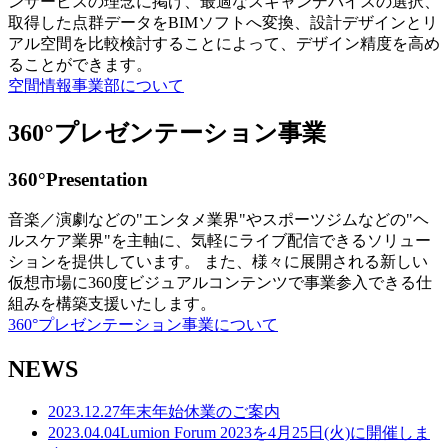
ンサービスの理念に掲げ、最適なスキャンデバイスの選択、
取得した点群データをBIMソフトへ変換、設計デザインとリ
アル空間を比較検討することによって、デザイン精度を高め
ることができます。
空間情報事業部について
360°プレゼンテーション事業
360°Presentation
音楽／演劇などの"エンタメ業界"やスポーツジムなどの"ヘ
ルスケア業界"を主軸に、気軽にライブ配信できるソリュー
ションを提供しています。 また、様々に展開される新しい
仮想市場に360度ビジュアルコンテンツで事業参入できる仕
組みを構築支援いたします。
360°プレゼンテーション事業について
NEWS
2023.12.27
年末年始休業のご案内
2023.04.04
Lumion Forum 2023を4月25日(火)に開催しま