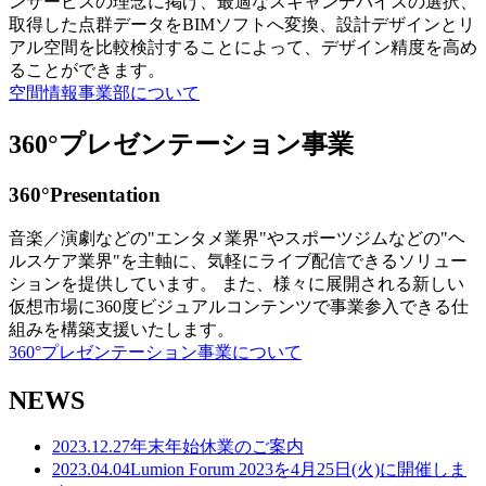
ンサービスの理念に掲げ、最適なスキャンデバイスの選択、
取得した点群データをBIMソフトへ変換、設計デザインとリ
アル空間を比較検討することによって、デザイン精度を高め
ることができます。
空間情報事業部について
360°プレゼンテーション事業
360°Presentation
音楽／演劇などの"エンタメ業界"やスポーツジムなどの"ヘ
ルスケア業界"を主軸に、気軽にライブ配信できるソリュー
ションを提供しています。 また、様々に展開される新しい
仮想市場に360度ビジュアルコンテンツで事業参入できる仕
組みを構築支援いたします。
360°プレゼンテーション事業について
NEWS
2023.12.27
年末年始休業のご案内
2023.04.04
Lumion Forum 2023を4月25日(火)に開催しま