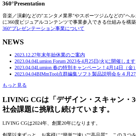
360°Presentation
音楽／演劇などの"エンタメ業界"やスポーツジムなどの"ヘ
に360度ビジュアルコンテンツで事業参入できる仕組みを構
360°プレゼンテーション事業について
NEWS
2023.12.27
年末年始休業のご案内
2023.04.04
Lumion Forum 2023を4月25日(火)に開催します
2023.04.04
Lumion 春の特別キャンペーン！4月14日（
2023.04.04
BIMmTool点群編集ソフト製品説明会を４月2
もっと見る
LIVING CGは「デザイン・スキャ
社会課題に挑戦し続けています。
LIVING CGは2024年、創業20年になります。
創業以来ずっと、お客様に“簡単”“速い”“高品質” この３