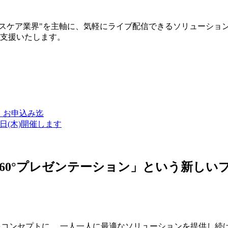
ルスケア業界"を主軸に、気軽にライブ配信できるソリューショ
築支援いたします。
金）お申込み迄
7日(木)開催します
ン・360°プレゼンテーション」という新
つをコンセプトに、 一人一人に最適なソリューションを提供し続