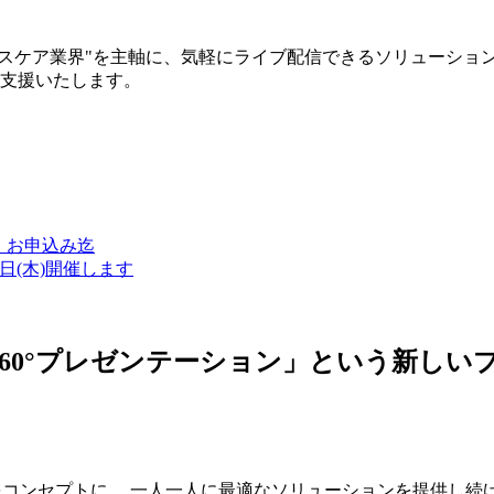
ルスケア業界"を主軸に、気軽にライブ配信できるソリューショ
築支援いたします。
金）お申込み迄
7日(木)開催します
ン・360°プレゼンテーション」という新
つをコンセプトに、 一人一人に最適なソリューションを提供し続