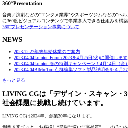
360°Presentation
音楽／演劇などの"エンタメ業界"やスポーツジムなどの"ヘ
に360度ビジュアルコンテンツで事業参入できる仕組みを構
360°プレゼンテーション事業について
NEWS
2023.12.27
年末年始休業のご案内
2023.04.04
Lumion Forum 2023を4月25日(火)に開催します
2023.04.04
Lumion 春の特別キャンペーン！4月14日（
2023.04.04
BIMmTool点群編集ソフト製品説明会を４月2
もっと見る
LIVING CGは「デザイン・スキャ
社会課題に挑戦し続けています。
LIVING CGは2024年、創業20年になります。
創業以来ずっと、お客様に“簡単”“速い”“高品質” この３