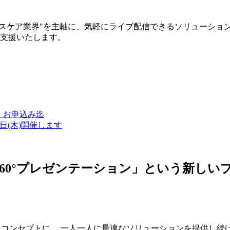
ルスケア業界"を主軸に、気軽にライブ配信できるソリューショ
築支援いたします。
金）お申込み迄
7日(木)開催します
ン・360°プレゼンテーション」という新
つをコンセプトに、 一人一人に最適なソリューションを提供し続