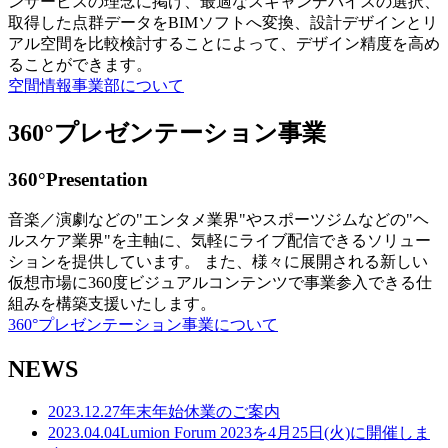
ンサービスの理念に掲げ、最適なスキャンデバイスの選択、
取得した点群データをBIMソフトへ変換、設計デザインとリ
アル空間を比較検討することによって、デザイン精度を高め
ることができます。
空間情報事業部について
360°プレゼンテーション事業
360°Presentation
音楽／演劇などの"エンタメ業界"やスポーツジムなどの"ヘ
ルスケア業界"を主軸に、気軽にライブ配信できるソリュー
ションを提供しています。 また、様々に展開される新しい
仮想市場に360度ビジュアルコンテンツで事業参入できる仕
組みを構築支援いたします。
360°プレゼンテーション事業について
NEWS
2023.12.27
年末年始休業のご案内
2023.04.04
Lumion Forum 2023を4月25日(火)に開催しま