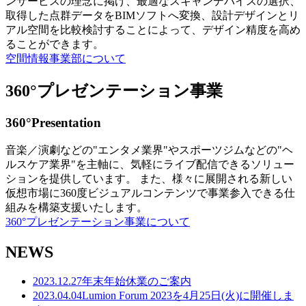
ンサービスの理念に掲げ、最適なスキャンデバイスの選択、
取得した点群データをBIMソフトへ変換、設計デザインとリ
アル空間を比較検討することによって、デザイン精度を高め
ることができます。
空間情報事業部について
360°プレゼンテーション事業
360°Presentation
音楽／演劇などの"エンタメ業界"やスポーツジムなどの"ヘ
ルスケア業界"を主軸に、気軽にライブ配信できるソリュー
ションを提供しています。 また、様々に展開される新しい
仮想市場に360度ビジュアルコンテンツで事業参入できる仕
組みを構築支援いたします。
360°プレゼンテーション事業について
NEWS
2023.12.27
年末年始休業のご案内
2023.04.04
Lumion Forum 2023を4月25日(火)に開催しま