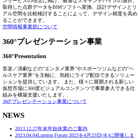
ンサービスの理念に掲げ、最適なスキャンデバイスの選択、
取得した点群データをBIMソフトへ変換、設計デザインとリ
アル空間を比較検討することによって、デザイン精度を高め
ることができます。
空間情報事業部について
360°プレゼンテーション事業
360°Presentation
音楽／演劇などの"エンタメ業界"やスポーツジムなどの"ヘ
ルスケア業界"を主軸に、気軽にライブ配信できるソリュー
ションを提供しています。 また、様々に展開される新しい
仮想市場に360度ビジュアルコンテンツで事業参入できる仕
組みを構築支援いたします。
360°プレゼンテーション事業について
NEWS
2023.12.27
年末年始休業のご案内
2023.04.04
Lumion Forum 2023を4月25日(火)に開催しま