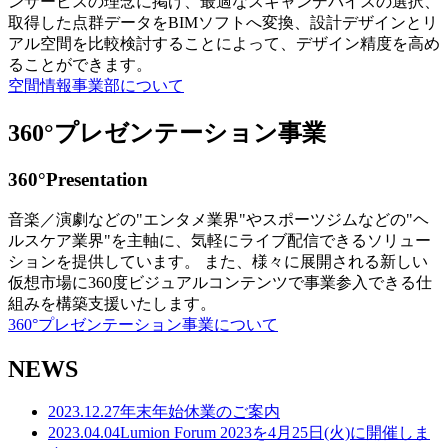
ンサービスの理念に掲げ、最適なスキャンデバイスの選択、
取得した点群データをBIMソフトへ変換、設計デザインとリ
アル空間を比較検討することによって、デザイン精度を高め
ることができます。
空間情報事業部について
360°プレゼンテーション事業
360°Presentation
音楽／演劇などの"エンタメ業界"やスポーツジムなどの"ヘ
ルスケア業界"を主軸に、気軽にライブ配信できるソリュー
ションを提供しています。 また、様々に展開される新しい
仮想市場に360度ビジュアルコンテンツで事業参入できる仕
組みを構築支援いたします。
360°プレゼンテーション事業について
NEWS
2023.12.27
年末年始休業のご案内
2023.04.04
Lumion Forum 2023を4月25日(火)に開催しま