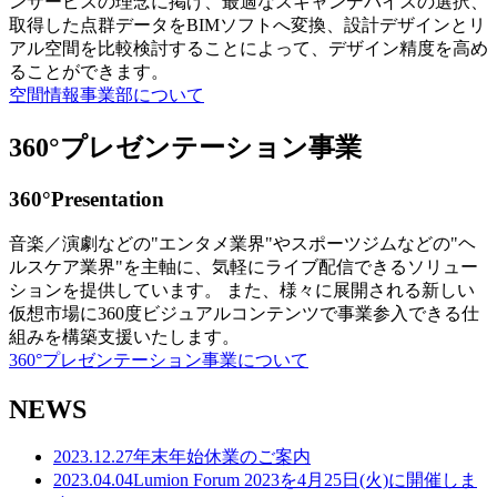
ンサービスの理念に掲げ、最適なスキャンデバイスの選択、
取得した点群データをBIMソフトへ変換、設計デザインとリ
アル空間を比較検討することによって、デザイン精度を高め
ることができます。
空間情報事業部について
360°プレゼンテーション事業
360°Presentation
音楽／演劇などの"エンタメ業界"やスポーツジムなどの"ヘ
ルスケア業界"を主軸に、気軽にライブ配信できるソリュー
ションを提供しています。 また、様々に展開される新しい
仮想市場に360度ビジュアルコンテンツで事業参入できる仕
組みを構築支援いたします。
360°プレゼンテーション事業について
NEWS
2023.12.27
年末年始休業のご案内
2023.04.04
Lumion Forum 2023を4月25日(火)に開催しま