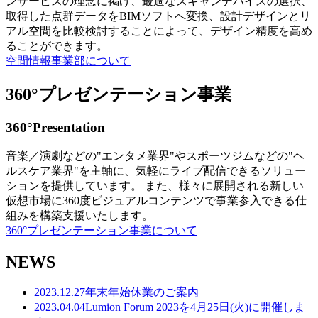
ンサービスの理念に掲げ、最適なスキャンデバイスの選択、
取得した点群データをBIMソフトへ変換、設計デザインとリ
アル空間を比較検討することによって、デザイン精度を高め
ることができます。
空間情報事業部について
360°プレゼンテーション事業
360°Presentation
音楽／演劇などの"エンタメ業界"やスポーツジムなどの"ヘ
ルスケア業界"を主軸に、気軽にライブ配信できるソリュー
ションを提供しています。 また、様々に展開される新しい
仮想市場に360度ビジュアルコンテンツで事業参入できる仕
組みを構築支援いたします。
360°プレゼンテーション事業について
NEWS
2023.12.27
年末年始休業のご案内
2023.04.04
Lumion Forum 2023を4月25日(火)に開催しま