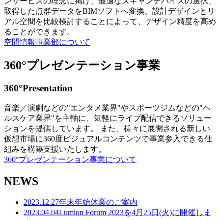
ンサービスの理念に掲げ、最適なスキャンデバイスの選択、
取得した点群データをBIMソフトへ変換、設計デザインとリ
アル空間を比較検討することによって、デザイン精度を高め
ることができます。
空間情報事業部について
360°プレゼンテーション事業
360°Presentation
音楽／演劇などの"エンタメ業界"やスポーツジムなどの"ヘ
ルスケア業界"を主軸に、気軽にライブ配信できるソリュー
ションを提供しています。 また、様々に展開される新しい
仮想市場に360度ビジュアルコンテンツで事業参入できる仕
組みを構築支援いたします。
360°プレゼンテーション事業について
NEWS
2023.12.27
年末年始休業のご案内
2023.04.04
Lumion Forum 2023を4月25日(火)に開催しま