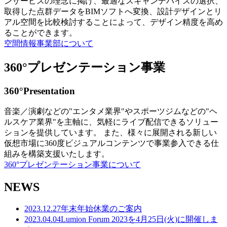
ンサービスの理念に掲げ、最適なスキャンデバイスの選択、
取得した点群データをBIMソフトへ変換、設計デザインとリ
アル空間を比較検討することによって、デザイン精度を高め
ることができます。
空間情報事業部について
360°プレゼンテーション事業
360°Presentation
音楽／演劇などの"エンタメ業界"やスポーツジムなどの"ヘ
ルスケア業界"を主軸に、気軽にライブ配信できるソリュー
ションを提供しています。 また、様々に展開される新しい
仮想市場に360度ビジュアルコンテンツで事業参入できる仕
組みを構築支援いたします。
360°プレゼンテーション事業について
NEWS
2023.12.27
年末年始休業のご案内
2023.04.04
Lumion Forum 2023を4月25日(火)に開催しま