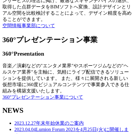
ンサービスの理念に掲げ、最適なスキャンデバイスの選択、
取得した点群データをBIMソフトへ変換、設計デザインとリ
アル空間を比較検討することによって、デザイン精度を高め
ることができます。
空間情報事業部について
360°プレゼンテーション事業
360°Presentation
音楽／演劇などの"エンタメ業界"やスポーツジムなどの"ヘ
ルスケア業界"を主軸に、気軽にライブ配信できるソリュー
ションを提供しています。 また、様々に展開される新しい
仮想市場に360度ビジュアルコンテンツで事業参入できる仕
組みを構築支援いたします。
360°プレゼンテーション事業について
NEWS
2023.12.27
年末年始休業のご案内
2023.04.04
Lumion Forum 2023を4月25日(火)に開催しま