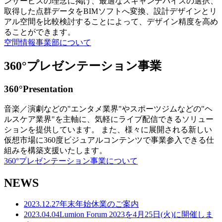
ンサービスの理念に掲げ、最適なスキャンデバイスの選択、
取得した点群データをBIMソフトへ変換、設計デザインとリ
アル空間を比較検討することによって、デザイン精度を高め
ることができます。
空間情報事業部について
360°プレゼンテーション事業
360°Presentation
音楽／演劇などの"エンタメ業界"やスポーツジムなどの"ヘ
ルスケア業界"を主軸に、気軽にライブ配信できるソリュー
ションを提供しています。 また、様々に展開される新しい
仮想市場に360度ビジュアルコンテンツで事業参入できる仕
組みを構築支援いたします。
360°プレゼンテーション事業について
NEWS
2023.12.27
年末年始休業のご案内
2023.04.04
Lumion Forum 2023を4月25日(火)に開催しま