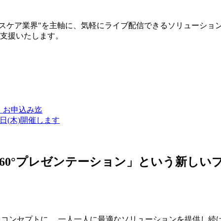
ルスケア業界"を主軸に、気軽にライブ配信できるソリューショ
築支援いたします。
金）お申込み迄
7日(木)開催します
ン・360°プレゼンテーション」という新
つをコンセプトに、 一人一人に最適なソリューションを提供し続