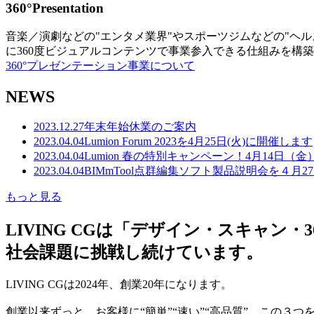
360°Presentation
音楽／演劇などの"エンタメ業界"やスポーツジムなどの"ヘ
に360度ビジュアルコンテンツで事業参入できる仕組みを構
360°プレゼンテーション事業について
NEWS
2023.12.27
年末年始休業のご案内
2023.04.04
Lumion Forum 2023を4月25日(火)に開催します
2023.04.04
Lumion 春の特別キャンペーン！4月14日（
2023.04.04
BIMmTool点群編集ソフト製品説明会を４月2
もっと見る
LIVING CGは「デザイン・スキャ
社会課題に挑戦し続けています。
LIVING CGは2024年、創業20年になります。
創業以来ずっと、お客様に“簡単”“速い”“高品質” この３