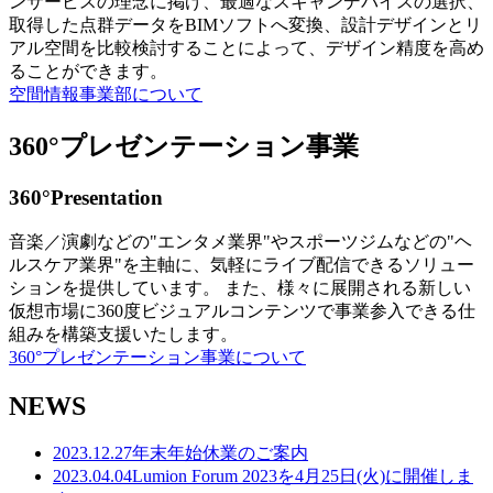
ンサービスの理念に掲げ、最適なスキャンデバイスの選択、
取得した点群データをBIMソフトへ変換、設計デザインとリ
アル空間を比較検討することによって、デザイン精度を高め
ることができます。
空間情報事業部について
360°プレゼンテーション事業
360°Presentation
音楽／演劇などの"エンタメ業界"やスポーツジムなどの"ヘ
ルスケア業界"を主軸に、気軽にライブ配信できるソリュー
ションを提供しています。 また、様々に展開される新しい
仮想市場に360度ビジュアルコンテンツで事業参入できる仕
組みを構築支援いたします。
360°プレゼンテーション事業について
NEWS
2023.12.27
年末年始休業のご案内
2023.04.04
Lumion Forum 2023を4月25日(火)に開催しま