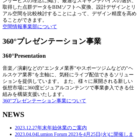
ンサービスの理念に掲げ、最適なスキャンデバイスの選択、
取得した点群データをBIMソフトへ変換、設計デザインとリ
アル空間を比較検討することによって、デザイン精度を高め
ることができます。
空間情報事業部について
360°プレゼンテーション事業
360°Presentation
音楽／演劇などの"エンタメ業界"やスポーツジムなどの"ヘ
ルスケア業界"を主軸に、気軽にライブ配信できるソリュー
ションを提供しています。 また、様々に展開される新しい
仮想市場に360度ビジュアルコンテンツで事業参入できる仕
組みを構築支援いたします。
360°プレゼンテーション事業について
NEWS
2023.12.27
年末年始休業のご案内
2023.04.04
Lumion Forum 2023を4月25日(火)に開催しま