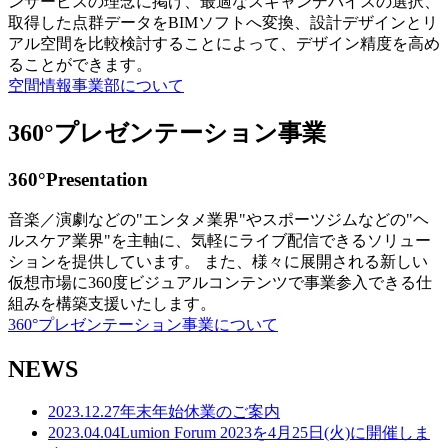
ンサービスの理念に掲げ、最適なスキャンデバイスの選択、
取得した点群データをBIMソフトへ変換、設計デザインとリ
アル空間を比較検討することによって、デザイン精度を高め
ることができます。
空間情報事業部について
360°プレゼンテーション事業
360°Presentation
音楽／演劇などの"エンタメ業界"やスポーツジムなどの"ヘ
ルスケア業界"を主軸に、気軽にライブ配信できるソリュー
ションを提供しています。 また、様々に展開される新しい
仮想市場に360度ビジュアルコンテンツで事業参入できる仕
組みを構築支援いたします。
360°プレゼンテーション事業について
NEWS
2023.12.27
年末年始休業のご案内
2023.04.04
Lumion Forum 2023を4月25日(火)に開催しま