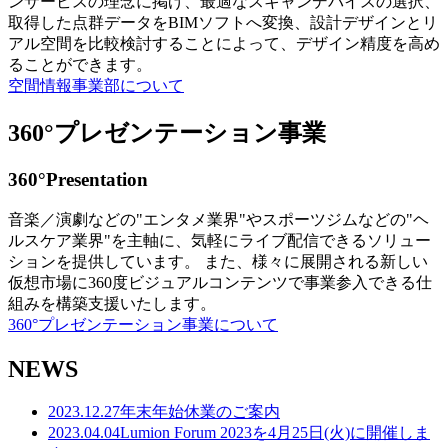
ンサービスの理念に掲げ、最適なスキャンデバイスの選択、
取得した点群データをBIMソフトへ変換、設計デザインとリ
アル空間を比較検討することによって、デザイン精度を高め
ることができます。
空間情報事業部について
360°プレゼンテーション事業
360°Presentation
音楽／演劇などの"エンタメ業界"やスポーツジムなどの"ヘ
ルスケア業界"を主軸に、気軽にライブ配信できるソリュー
ションを提供しています。 また、様々に展開される新しい
仮想市場に360度ビジュアルコンテンツで事業参入できる仕
組みを構築支援いたします。
360°プレゼンテーション事業について
NEWS
2023.12.27
年末年始休業のご案内
2023.04.04
Lumion Forum 2023を4月25日(火)に開催しま