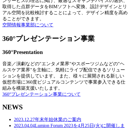
ンサービスの理念に掲げ、最適なスキャンデバイスの選択、
取得した点群データをBIMソフトへ変換、設計デザインとリ
アル空間を比較検討することによって、デザイン精度を高め
ることができます。
空間情報事業部について
360°プレゼンテーション事業
360°Presentation
音楽／演劇などの"エンタメ業界"やスポーツジムなどの"ヘ
ルスケア業界"を主軸に、気軽にライブ配信できるソリュー
ションを提供しています。 また、様々に展開される新しい
仮想市場に360度ビジュアルコンテンツで事業参入できる仕
組みを構築支援いたします。
360°プレゼンテーション事業について
NEWS
2023.12.27
年末年始休業のご案内
2023.04.04
Lumion Forum 2023を4月25日(火)に開催しま