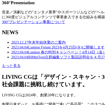
360°Presentation
音楽／演劇などの"エンタメ業界"やスポーツジムなどの"ヘ
に360度ビジュアルコンテンツで事業参入できる仕組みを構
360°プレゼンテーション事業について
NEWS
2023.12.27
年末年始休業のご案内
2023.04.04
Lumion Forum 2023を4月25日(火)に開催します
2023.04.04
Lumion 春の特別キャンペーン！4月14日（
2023.04.04
BIMmTool点群編集ソフト製品説明会を４月2
もっと見る
LIVING CGは「デザイン・スキャ
社会課題に挑戦し続けています。
LIVING CGは2024年、創業20年になります。
創業以来ずっと、お客様に“簡単”“速い”“高品質” この３