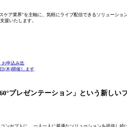
ルスケア業界"を主軸に、気軽にライブ配信できるソリューショ
築支援いたします。
金）お申込み迄
7日(木)開催します
ン・360°プレゼンテーション」という新
つをコンセプトに、 一人一人に最適なソリューションを提供し続