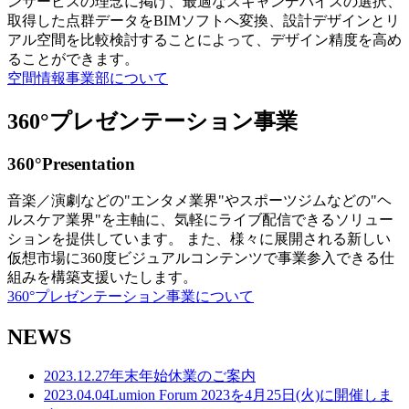
ンサービスの理念に掲げ、最適なスキャンデバイスの選択、
取得した点群データをBIMソフトへ変換、設計デザインとリ
アル空間を比較検討することによって、デザイン精度を高め
ることができます。
空間情報事業部について
360°プレゼンテーション事業
360°Presentation
音楽／演劇などの"エンタメ業界"やスポーツジムなどの"ヘ
ルスケア業界"を主軸に、気軽にライブ配信できるソリュー
ションを提供しています。 また、様々に展開される新しい
仮想市場に360度ビジュアルコンテンツで事業参入できる仕
組みを構築支援いたします。
360°プレゼンテーション事業について
NEWS
2023.12.27
年末年始休業のご案内
2023.04.04
Lumion Forum 2023を4月25日(火)に開催しま