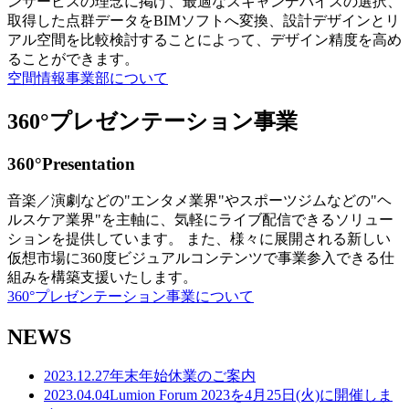
ンサービスの理念に掲げ、最適なスキャンデバイスの選択、
取得した点群データをBIMソフトへ変換、設計デザインとリ
アル空間を比較検討することによって、デザイン精度を高め
ることができます。
空間情報事業部について
360°プレゼンテーション事業
360°Presentation
音楽／演劇などの"エンタメ業界"やスポーツジムなどの"ヘ
ルスケア業界"を主軸に、気軽にライブ配信できるソリュー
ションを提供しています。 また、様々に展開される新しい
仮想市場に360度ビジュアルコンテンツで事業参入できる仕
組みを構築支援いたします。
360°プレゼンテーション事業について
NEWS
2023.12.27
年末年始休業のご案内
2023.04.04
Lumion Forum 2023を4月25日(火)に開催しま