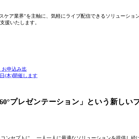
ルスケア業界"を主軸に、気軽にライブ配信できるソリューショ
築支援いたします。
金）お申込み迄
7日(木)開催します
ン・360°プレゼンテーション」という新
つをコンセプトに、 一人一人に最適なソリューションを提供し続