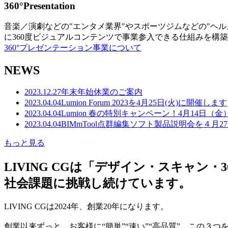
360°Presentation
音楽／演劇などの"エンタメ業界"やスポーツジムなどの"ヘ
に360度ビジュアルコンテンツで事業参入できる仕組みを構
360°プレゼンテーション事業について
NEWS
2023.12.27
年末年始休業のご案内
2023.04.04
Lumion Forum 2023を4月25日(火)に開催します
2023.04.04
Lumion 春の特別キャンペーン！4月14日（
2023.04.04
BIMmTool点群編集ソフト製品説明会を４月2
もっと見る
LIVING CGは「デザイン・スキャ
社会課題に挑戦し続けています。
LIVING CGは2024年、創業20年になります。
創業以来ずっと、お客様に“簡単”“速い”“高品質” この３