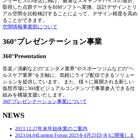
ンサービスの理念に掲げ、最適なスキャンデバイスの選択、
取得した点群データをBIMソフトへ変換、設計デザインとリ
アル空間を比較検討することによって、デザイン精度を高め
ることができます。
空間情報事業部について
360°プレゼンテーション事業
360°Presentation
音楽／演劇などの"エンタメ業界"やスポーツジムなどの"ヘ
ルスケア業界"を主軸に、気軽にライブ配信できるソリュー
ションを提供しています。 また、様々に展開される新しい
仮想市場に360度ビジュアルコンテンツで事業参入できる仕
組みを構築支援いたします。
360°プレゼンテーション事業について
NEWS
2023.12.27
年末年始休業のご案内
2023.04.04
Lumion Forum 2023を4月25日(火)に開催しま