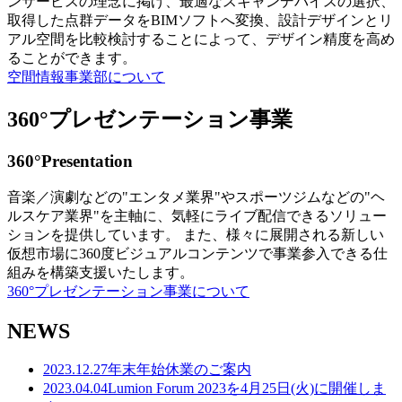
ンサービスの理念に掲げ、最適なスキャンデバイスの選択、
取得した点群データをBIMソフトへ変換、設計デザインとリ
アル空間を比較検討することによって、デザイン精度を高め
ることができます。
空間情報事業部について
360°プレゼンテーション事業
360°Presentation
音楽／演劇などの"エンタメ業界"やスポーツジムなどの"ヘ
ルスケア業界"を主軸に、気軽にライブ配信できるソリュー
ションを提供しています。 また、様々に展開される新しい
仮想市場に360度ビジュアルコンテンツで事業参入できる仕
組みを構築支援いたします。
360°プレゼンテーション事業について
NEWS
2023.12.27
年末年始休業のご案内
2023.04.04
Lumion Forum 2023を4月25日(火)に開催しま