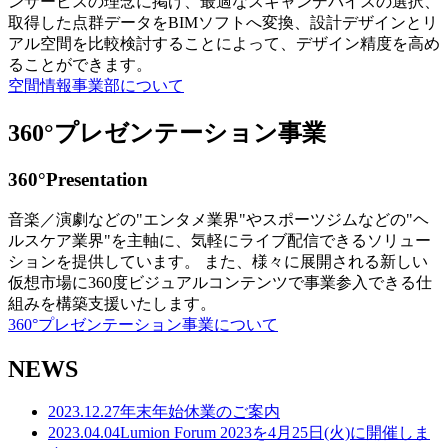
ンサービスの理念に掲げ、最適なスキャンデバイスの選択、
取得した点群データをBIMソフトへ変換、設計デザインとリ
アル空間を比較検討することによって、デザイン精度を高め
ることができます。
空間情報事業部について
360°プレゼンテーション事業
360°Presentation
音楽／演劇などの"エンタメ業界"やスポーツジムなどの"ヘ
ルスケア業界"を主軸に、気軽にライブ配信できるソリュー
ションを提供しています。 また、様々に展開される新しい
仮想市場に360度ビジュアルコンテンツで事業参入できる仕
組みを構築支援いたします。
360°プレゼンテーション事業について
NEWS
2023.12.27
年末年始休業のご案内
2023.04.04
Lumion Forum 2023を4月25日(火)に開催しま