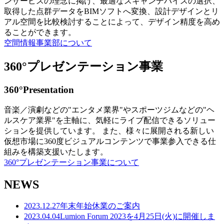
ンサービスの理念に掲げ、最適なスキャンデバイスの選択、
取得した点群データをBIMソフトへ変換、設計デザインとリ
アル空間を比較検討することによって、デザイン精度を高め
ることができます。
空間情報事業部について
360°プレゼンテーション事業
360°Presentation
音楽／演劇などの"エンタメ業界"やスポーツジムなどの"ヘ
ルスケア業界"を主軸に、気軽にライブ配信できるソリュー
ションを提供しています。 また、様々に展開される新しい
仮想市場に360度ビジュアルコンテンツで事業参入できる仕
組みを構築支援いたします。
360°プレゼンテーション事業について
NEWS
2023.12.27
年末年始休業のご案内
2023.04.04
Lumion Forum 2023を4月25日(火)に開催しま